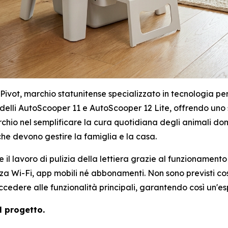
ot, marchio statunitense specializzato in tecnologia per
elli AutoScooper 11 e AutoScooper 12 Lite, offrendo uno sc
io nel semplificare la cura quotidiana degli animali domes
che devono gestire la famiglia e la casa.
 il lavoro di pulizia della lettiera grazie al funzionamento
nza Wi-Fi, app mobili né abbonamenti. Non sono previsti cos
cedere alle funzionalità principali, garantendo così un'e
l progetto.