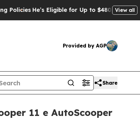
e’s Eligible for Up to $480,000 After Being Wro
View all
Provided by AGP
Share
cooper 11 e AutoScooper