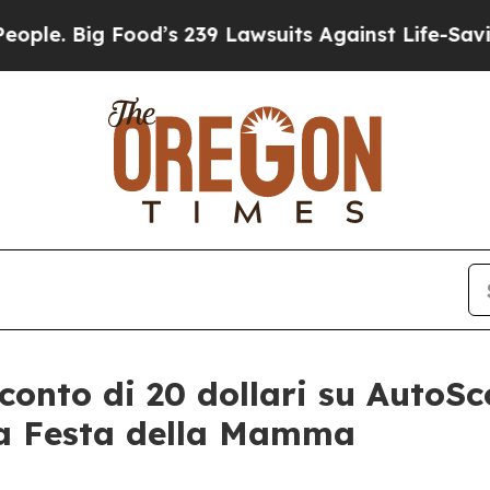
ood’s 239 Lawsuits Against Life-Saving Policies
H
conto di 20 dollari su AutoS
lla Festa della Mamma