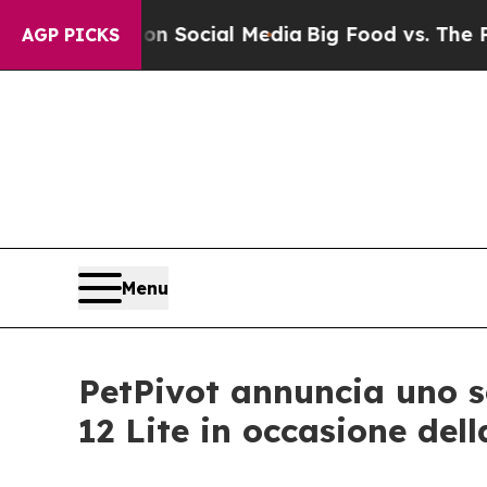
es on Social Media
Big Food vs. The People. Big F
AGP PICKS
Menu
PetPivot annuncia uno s
12 Lite in occasione de