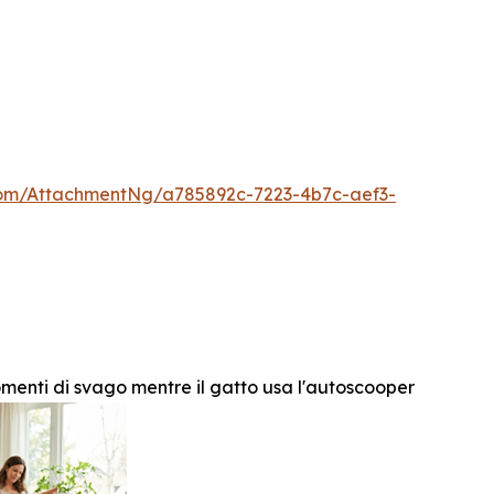
om/AttachmentNg/a785892c-7223-4b7c-aef3-
enti di svago mentre il gatto usa l'autoscooper