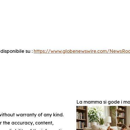
isponibile su :
https://www.globenewswire.com/NewsRo
La mamma si gode i mom
without warranty of any kind.
or the accuracy, content,