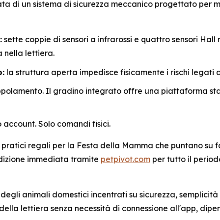
ata di un sistema di sicurezza meccanico progettato per mo
:
sette coppie di sensori a infrarossi e quattro sensori Hall 
nella lettiera.
o:
la struttura aperta impedisce fisicamente i rischi legati a
polamento. Il gradino integrato offre una piattaforma stabil
 account. Solo comandi fisici.
atici regali per la Festa della Mamma che puntano su facil
edizione immediata tramite
petpivot.com
per tutto il perio
egli animali domestici incentrati su sicurezza, semplicità 
la lettiera senza necessità di connessione all'app, dipen